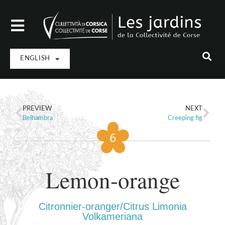
ENGLISH
PREVIEW
NEXT
Belhambra
Creeping fig
Lemon-orange
Citronnier-oranger/Citrus Limonia
Volkameriana