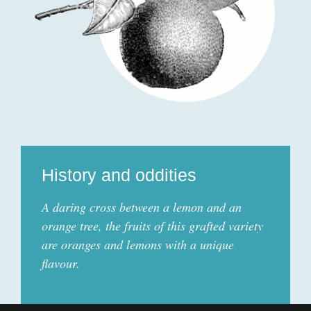
History and oddities
A daring cross between a lemon and an
orange tree, the fruits of this grafted variety
are oranges and lemons with a unique
flavour.