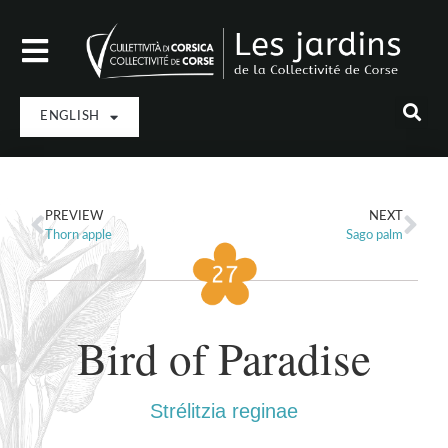
ENGLISH
PREVIEW
NEXT
Thorn apple
Sago palm
Bird of Paradise
Strélitzia reginae