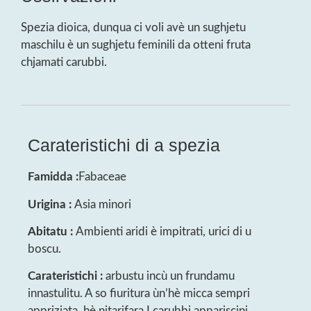
Spezia dioica, dunqua ci voli avè un sughjetu
maschilu è un sughjetu feminili da otteni fruta
chjamati carubbi.
Carateristichi di a spezia
Famidda :
Fabaceae
Urigina :
Asia minori
Abitatu :
Ambienti aridi è impitrati, urici di u
boscu.
Carateristichi :
arbustu incù un frundamu
innastulitu. A so fiuritura ùn’hè micca sempri
appriziata, hè nitarifara.I carubbi appariscini