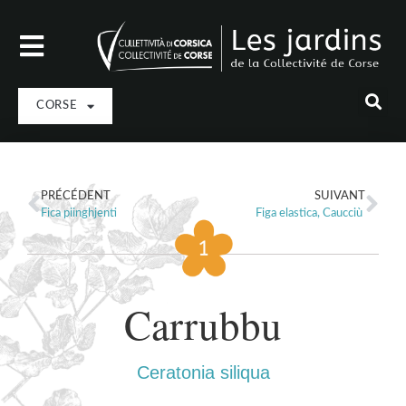
CORSE
PRÉCÉDENT
SUIVANT
Fica piinghjenti
Figa elastica, Caucciù
Carrubbu
Ceratonia siliqua