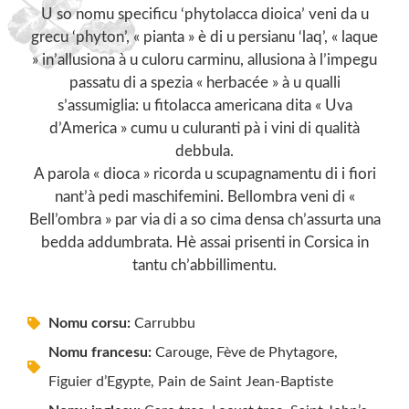
U so nomu specificu ‘phytolacca dioica’ veni da u
grecu ‘phyton’, « pianta » è di u persianu ‘laq’, « laque
» in’allusiona à u culoru carminu, allusiona à l’impegu
passatu di a spezia « herbacée » à u qualli
s’assumiglia: u fitolacca americana dita « Uva
d’America » cumu u culuranti pà i vini di qualità
debbula.
A parola « dioca » ricorda u scupagnamentu di i fiori
nant’à pedi maschifemini. Bellombra veni di «
Bell’ombra » par via di a so cima densa ch’assurta una
bedda addumbrata. Hè assai prisenti in Corsica in
tantu ch’abbillimentu.
Nomu corsu:
Carrubbu
Nomu francesu:
Carouge, Fève de Phytagore,
Figuier d’Egypte, Pain de Saint Jean-Baptiste