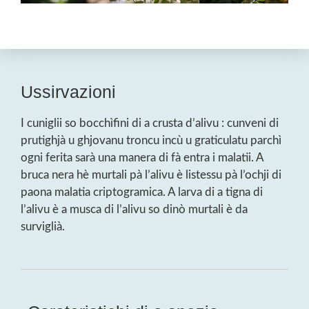
Ussirvazioni
I cuniglii so bocchìfini di a crusta d’alivu : cunveni di
prutighjà u ghjovanu troncu incù u graticulatu parchì
ogni ferita sarà una manera di fà entra i malatii. A
bruca nera hè murtali pà l’alivu è listessu pà l’ochji di
paona malatia criptogramica. A larva di a tigna di
l’alivu è a musca di l’alivu so dinò murtali è da
surviglià.