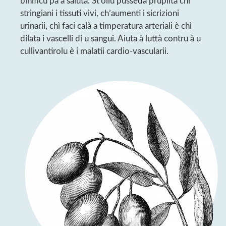
binificu pà a saluta. St’oliu pusseda prupiità chì
stringiani i tissuti vivi, ch’aumenti i sicrizioni
urinarii, chì faci calà a timperatura arteriali è chì
dilata i vascelli di u sangui. Aiuta à luttà contru à u
cullivantirolu è i malatii cardio-vascularii.