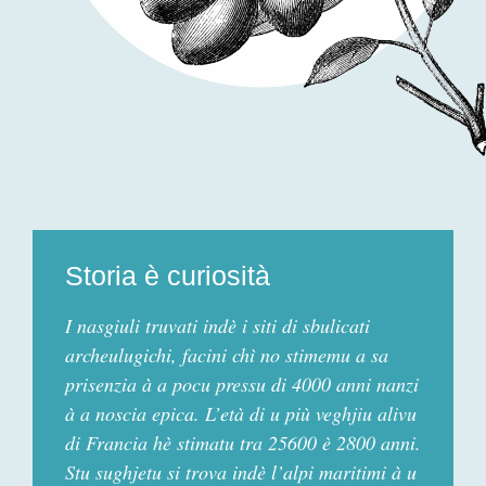
Storia è curiosità
I nasgiuli truvati indè i siti di sbulicati
archeulugichi, facini chì no stimemu a sa
prisenzia à a pocu pressu di 4000 anni nanzi
à a noscia epica. L’età di u più veghjiu alivu
di Francia hè stimatu tra 25600 è 2800 anni.
Stu sughjetu si trova indè l’alpi maritimi à u