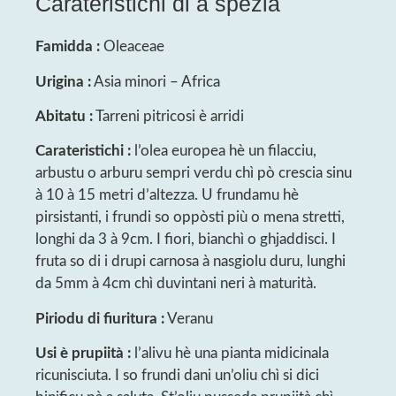
Carateristichi di a spezia
Famidda :
Oleaceae
Urigina :
Asia minori – Africa
Abitatu :
Tarreni pitricosi è arridi
Carateristichi :
l’olea europea hè un filacciu,
arbustu o arburu sempri verdu chì pò crescia sinu
à 10 à 15 metri d’altezza. U frundamu hè
pirsistanti, i frundi so oppòsti più o mena stretti,
longhi da 3 à 9cm. I fiori, bianchì o ghjaddisci. I
fruta so di i drupi carnosa à nasgiolu duru, lunghi
da 5mm à 4cm chì duvintani neri à maturità.
Piriodu di fiuritura :
Veranu
Usi è prupiità :
l’alivu hè una pianta midicinala
ricunisciuta. I so frundi dani un’oliu chì si dici