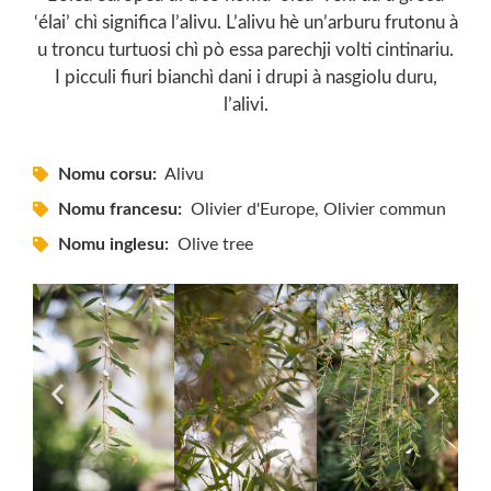
‘élai’ chì significa l’alivu. L’alivu hè un’arburu frutonu à
u troncu turtuosi chì pò essa parechji volti cintinariu.
I picculi fiuri bianchì dani i drupi à nasgiolu duru,
l’alivi.
Nomu corsu:
Alivu
Nomu francesu:
Olivier d'Europe, Olivier commun
Nomu inglesu:
Olive tree