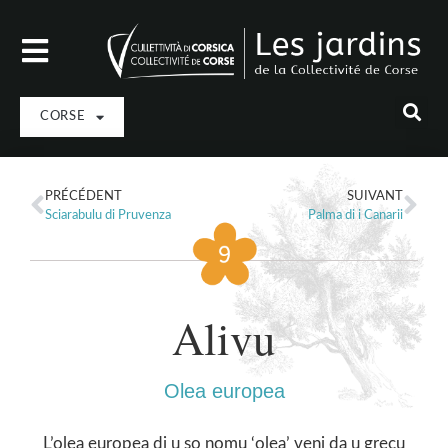
CORSE
PRÉCÉDENT
SUIVANT
Sciarabulu di Pruvenza
Palma di i Canarii
Alivu
Olea europea
L’olea europea di u so nomu ‘olea’ veni da u grecu