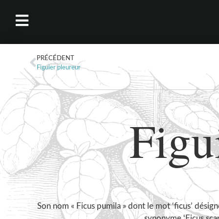
PRÉCÉDENT
Figuier pleureur
Figu
Son nom « Ficus pumila » dont le mot ‘ficus’ désigne
synonyme ‘Ficus scan