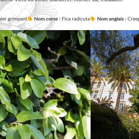
uier grimpant
Nom corse :
Fica radicuta
Nom anglais :
Creep