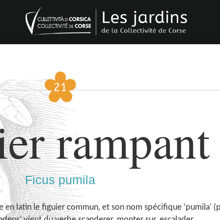
ier rampant
Ficus pumila
 en latin le figuier commun, et son nom spécifique ‘pumila’ (pu
dens’ vient du verbe scanderer, monter sur, escalader.