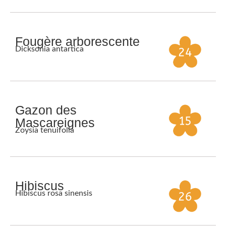
Fougère arborescente
Dicksonia antartica
Gazon des
Mascareignes
Zoysia tenuifolia
Hibiscus
Hibiscus rosa sinensis