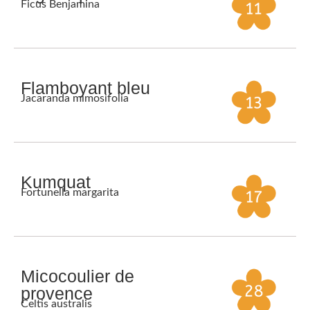
Ficus Benjamina
Flamboyant bleu
Jacaranda mimosifolia
Kumquat
Fortunella margarita
Micocoulier de
provence
Celtis australis