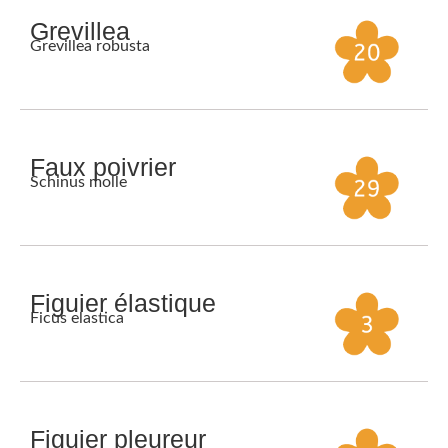
Grevillea
Grevillea robusta
Faux poivrier
Schinus molle
Figuier élastique
Ficus elastica
Figuier pleureur