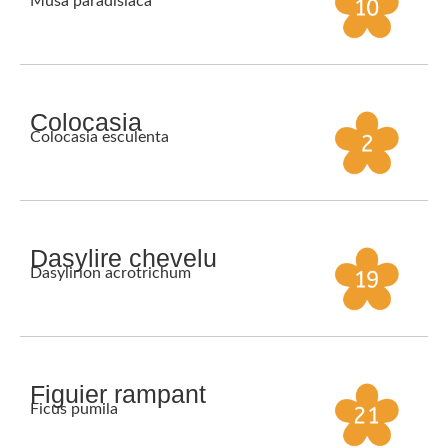
Musa paradisiaca
Colocasia
Colocasia esculenta
Dasylire chevelu
Dasylirion acrotrichum
Figuier rampant
Ficus pumila