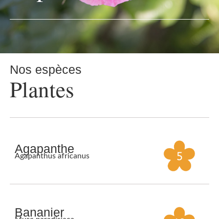
Nos espèces
Plantes
Agapanthe
Agapanthus africanus
Bananier