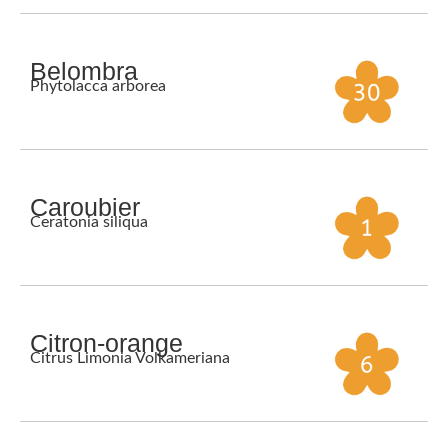
Belombra
Phytolacca arborea
Caroubier
Ceratonia siliqua
Citron-orange
Citrus Limonia Volkameriana