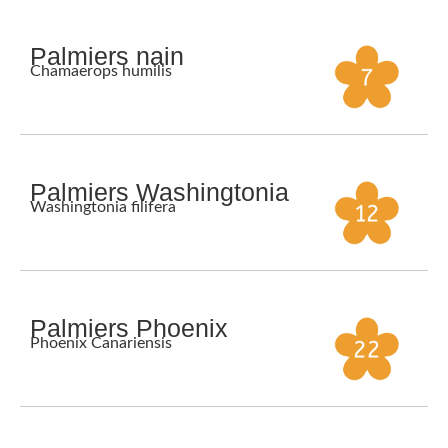
Palmiers nain
Chamaerops humilis
Palmiers Washingtonia
Washingtonia filifera
Palmiers Phoenix
Phoenix Canariensis