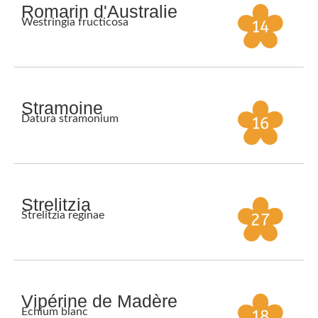
Romarin d'Australie
Westringia fructicosa
Stramoine
Datura stramonium
Strelitzia
Strelitzia reginae
Vipérine de Madère
Echium blanc