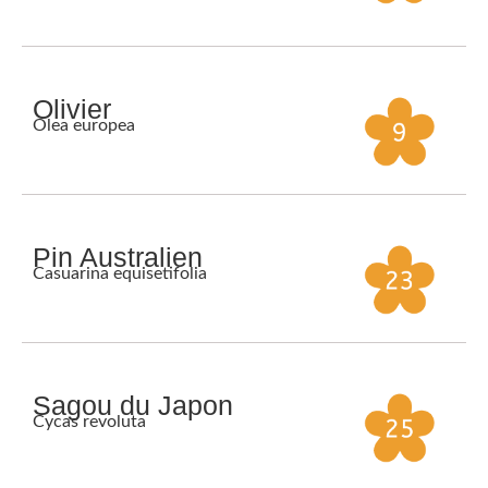
Olivier
Olea europea
Pin Australien
Casuarina equisetifolia
Sagou du Japon
Cycas revoluta