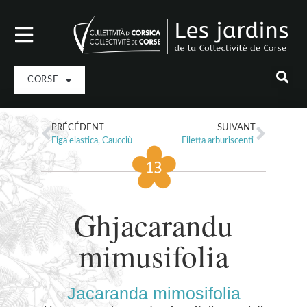
CORSE
PRÉCÉDENT
SUIVANT
Figa elastica, Caucciù
Filetta arburiscenti
Ghjacarandu
mimusifolia
Jacaranda mimosifolia