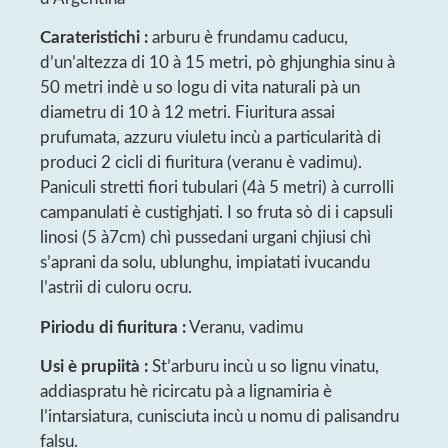
Carateristichi :
arburu è frundamu caducu,
d’un’altezza di 10 à 15 metri, pò ghjunghia sinu à
50 metri indè u so logu di vita naturali pà un
diametru di 10 à 12 metri. Fiuritura assai
prufumata, azzuru viuletu incù a particularità di
produci 2 cicli di fiuritura (veranu è vadimu).
Paniculi stretti fiori tubulari (4à 5 metri) à currolli
campanulati è custighjati. I so fruta sò di i capsuli
linosi (5 à7cm) chì pussedani urgani chjiusi chì
s’aprani da solu, ublunghu, impiatati ivucandu
l’astrii di culoru ocru.
Piriodu di fiuritura :
Veranu, vadimu
Usi è prupiità :
St’arburu incù u so lignu vinatu,
addiaspratu hè ricircatu pà a lignamiria è
l’intarsiatura, cunisciuta incù u nomu di palisandru
falsu.