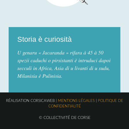
Storia è curiosità
U genaru « Jacaranda » rifara à 45 à 50
spezii caduchi o pirsistanti è intruduci dapoi
secculi in Africa, Asia di u livanti di u sudu,
Milanisia è Pulinisia.
RÉALISATION CORSICAWEB |
MENTIONS LÉGALES
|
POLITIQUE DE
CONFIDENTIALITÉ
© COLLECTIVITÉ DE CORSE