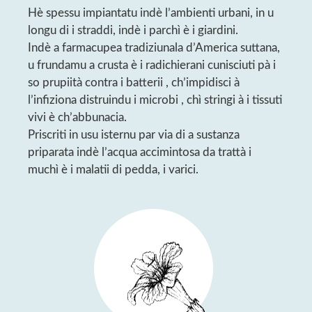
Hè spessu impiantatu indè l’ambienti urbani, in u
longu di i straddi, indè i parchì è i giardini.
Indè a farmacupea tradiziunala d’America suttana,
u frundamu a crusta è i radichierani cunisciuti pà i
so prupiità contra i batterii , ch’impidisci à
l’infiziona distruindu i microbi , chì stringi à i tissuti
vivi è ch’abbunacia.
Priscriti in usu isternu par via di a sustanza
priparata indè l’acqua accimintosa da trattà i
muchì è i malatii di pedda, i varici.