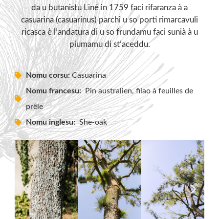
da u butanistu Liné in 1759 faci rifaranza à a
casuarina (casuarinus) parchì u so porti rimarcavuli
ricasca è l’andatura di u so frundamu faci sunià à u
piumamu di st’aceddu.
Nomu corsu:
Casuarina
Nomu francesu:
Pin australien, filao à feuilles de
prêle
Nomu inglesu:
She-oak