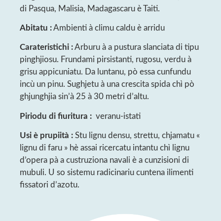
di Pasqua, Malisia, Madagascaru è Taiti.
Abitatu :
Ambienti à climu caldu è arridu
Carateristichi :
Arburu à a pustura slanciata di tipu
pinghjiosu. Frundami pirsistanti, rugosu, verdu à
grisu appicuniatu. Da luntanu, pò essa cunfundu
incù un pinu. Sughjetu à una crescita spida chì pò
ghjunghjia sin’à 25 à 30 metri d’altu.
Piriodu di fiuritura :
veranu-istati
Usi è prupiità :
Stu lignu densu, strettu, chjamatu «
lignu di faru » hè assai ricercatu intantu chì lignu
d’opera pà a custruziona navali è a cunzisioni di
mubuli. U so sistemu radicinariu cuntena ilimenti
fissatori d’azotu.