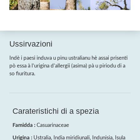
Ussirvazioni
Indè i paesi induva u pinu ustralianu hè assai prisenti
pò essa à l’urigina d’allergii (asima) pà u piriodu di a
so fiuritura.
Carateristichi di a spezia
Famidda :
Casuarinaceae
Urigina :
Ustralia, India miridiunali, Indunisia, Isula