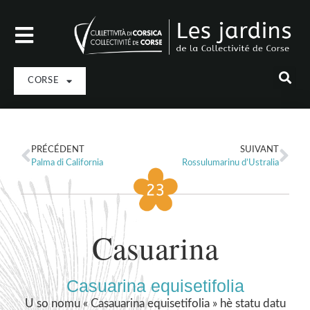
CORSE
PRÉCÉDENT
SUIVANT
Palma di California
Rossulumarinu d’Ustralia
Casuarina
Casuarina equisetifolia
U so nomu « Casauarina equisetifolia » hè statu datu